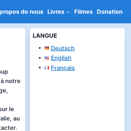
propos de nous
Livres
Filmes
Donation
LANGUE
Deutsch
English
Français
oup
 à notre
ge,
ur le
lie, au
acter.