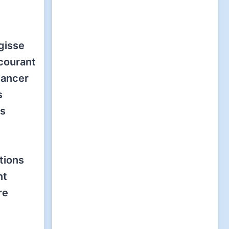
gisse
 courant
 lancer
s
us
tions
nt
re