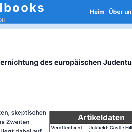
dbooks
Heim
Über un
DOH
Vernichtung des europäischen Judent
ten, skeptischen
Artikeldaten
es Zweiten
Veröffentlicht
Uckfield: Castle Hil
liegt dabei auf