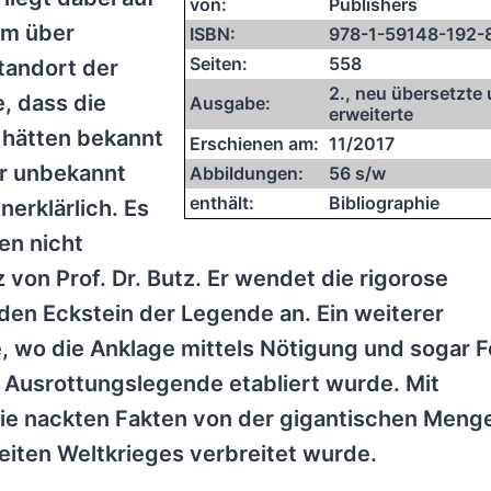
von:
Publishers
gem über
ISBN:
978-1-59148-192-
Seiten:
558
tandort der
2., neu übersetzte
, dass die
Ausgabe:
erweiterte
 hätten bekannt
Erschienen am:
11/2017
r unbekannt
Abbildungen:
56 s/w
enthält:
Bibliographie
nerklärlich. Es
en nicht
 von Prof. Dr. Butz. Er wendet die rigorose
den Eckstein der Legende an. Ein weiterer
 wo die Anklage mittels Nötigung und sogar F
e Ausrottungslegende etabliert wurde. Mit
ie nackten Fakten von der gigantischen Meng
eiten Weltkrieges verbreitet wurde.