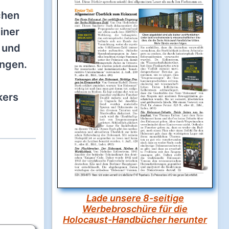
chen
iner
 und
ungen.
kers
Lade unsere 8-seitige
Werbebroschüre für die
Holocaust-Handbücher herunter