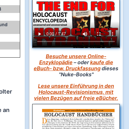
8
 und
Besuche unsere Online-
Enzyklopädie
– oder
kaufe die
eBuch- bzw. Druckfassung
dieses
"Nuke-Books"
Lese unsere Einführung in den
olter
Holocaust-Revisionismus, mit
vielen Bezügen auf freie eBücher.
e an